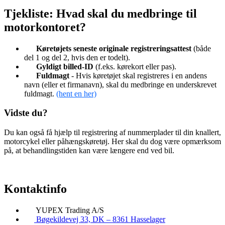
Tjekliste: Hvad skal du medbringe til
motorkontoret?
Køretøjets seneste originale registreringsattest
(både
del 1 og del 2, hvis den er todelt).
Gyldigt billed-ID
(f.eks. kørekort eller pas).
Fuldmagt
- Hvis køretøjet skal registreres i en andens
navn (eller et firmanavn), skal du medbringe en underskrevet
fuldmagt.
(hent en her)
Vidste du?
Du kan også få hjælp til registrering af nummerplader til din knallert,
motorcykel eller påhængskøretøj. Her skal du dog være opmærksom
på, at behandlingstiden kan være længere end ved bil.
Kontaktinfo
YUPEX Trading A/S
Bøgekildevej 33, DK – 8361 Hasselager