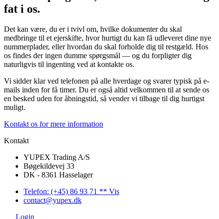
fat i os. ​
Det kan være, du er i tvivl om, hvilke dokumenter du skal
medbringe til et ejerskifte, hvor hurtigt du kan få udleveret dine nye
nummerplader, eller hvordan du skal forholde dig til restgæld. Hos
os findes der ingen dumme spørgsmål — og du forpligter dig
naturligvis til ingenting ved at kontakte os.
Vi sidder klar ved telefonen på alle hverdage og svarer typisk på e-
mails inden for få timer. Du er også altid velkommen til at sende os
en besked uden for åbningstid, så vender vi tilbage til dig hurtigst
muligt.
Kontakt os for mere information
Kontakt
YUPEX Trading A/S
Bøgekildevej 33
DK - 8361 Hasselager
Telefon: (+45) 86 93 71 ** Vis
contact@yupex.dk
Login