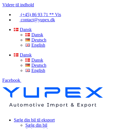
Videre til indhold
(+45) 86 93 71 ** Vis
contact@yupex.dk
Dansk
Dansk
Deutsch
English
Dansk
Dansk
Deutsch
English
Facebook
Sælg din bil til eksport
Sælg din bil