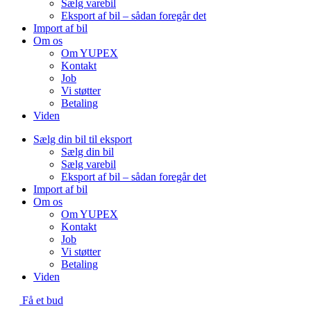
Sælg varebil
Eksport af bil – sådan foregår det
Import af bil
Om os
Om YUPEX
Kontakt
Job
Vi støtter
Betaling
Viden
Sælg din bil til eksport
Sælg din bil
Sælg varebil
Eksport af bil – sådan foregår det
Import af bil
Om os
Om YUPEX
Kontakt
Job
Vi støtter
Betaling
Viden
Få et bud