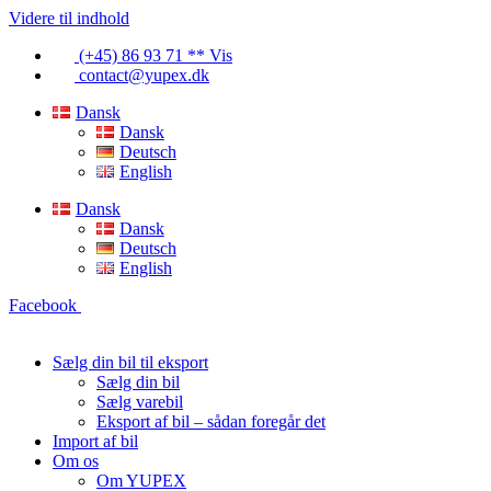
Videre til indhold
(+45) 86 93 71 ** Vis
contact@yupex.dk
Dansk
Dansk
Deutsch
English
Dansk
Dansk
Deutsch
English
Facebook
Sælg din bil til eksport
Sælg din bil
Sælg varebil
Eksport af bil – sådan foregår det
Import af bil
Om os
Om YUPEX