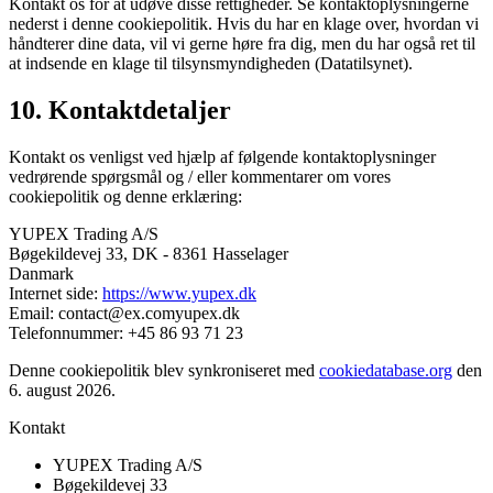
Kontakt os for at udøve disse rettigheder. Se kontaktoplysningerne
nederst i denne cookiepolitik. Hvis du har en klage over, hvordan vi
håndterer dine data, vil vi gerne høre fra dig, men du har også ret til
at indsende en klage til tilsynsmyndigheden (Datatilsynet).
10. Kontaktdetaljer
Kontakt os venligst ved hjælp af følgende kontaktoplysninger
vedrørende spørgsmål og / eller kommentarer om vores
cookiepolitik og denne erklæring:
YUPEX Trading A/S
Bøgekildevej 33, DK - 8361 Hasselager
Danmark
Internet side:
https://www.yupex.dk
Email:
contact@
ex.com
yupex.dk
Telefonnummer: +45 86 93 71 23
Denne cookiepolitik blev synkroniseret med
cookiedatabase.org
den
6. august 2026.
Kontakt
YUPEX Trading A/S
Bøgekildevej 33