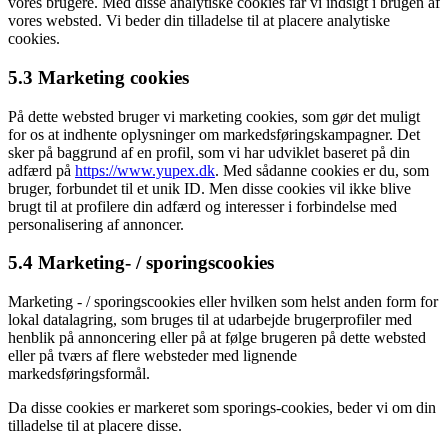
vores brugere. Med disse analytiske cookies får vi indsigt i brugen af
​​vores websted. Vi beder din tilladelse til at placere analytiske
cookies.
5.3 Marketing cookies
På dette websted bruger vi marketing cookies, som gør det muligt
for os at indhente oplysninger om markedsføringskampagner. Det
sker på baggrund af en profil, som vi har udviklet baseret på din
adfærd på
https://www.yupex.dk
. Med sådanne cookies er du, som
bruger, forbundet til et unik ID. Men disse cookies vil ikke blive
brugt til at profilere din adfærd og interesser i forbindelse med
personalisering af annoncer.
5.4 Marketing- / sporingscookies
Marketing - / sporingscookies eller hvilken som helst anden form for
lokal datalagring, som bruges til at udarbejde brugerprofiler med
henblik på annoncering eller på at følge brugeren på dette websted
eller på tværs af flere websteder med lignende
markedsføringsformål.
Da disse cookies er markeret som sporings-cookies, beder vi om din
tilladelse til at placere disse.