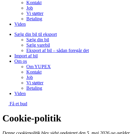
Kontakt
Job
Vi støtter
Betaling
Viden
Sælg din bil til eksport
Sælg din bil
Sælg varebil
Eksport af bil – sådan foregår det
Import af bil
Om os
Om YUPEX
Kontakt
Job
Vi støtter
Betaling
Viden
Få et bud
Cookie-politik
Denne cookiepolitik blev sidst opdateret den 5. maj 2026 og gælder