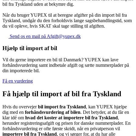
bil fra Tyskland uden at bekymre dig.
Når du bruger YUPEX til at beregne afgifter på din import bil fra
Tyskland, undgår du den forholdsvis lange sagsbehandlingstid, som
du vil opleve, hvis SKAT skal tage stilling til afgiften.
Send os en mail på Afgift@yupex.dk
Hjælp til import af bil
Vil du gerne importere en bil til Danmark? YUPEX kan lave
forhåndsvurdering samt indbetale afgift og sætte nummerplader på
din importerede bil.
Få en vurdering
Få hjælp til import af bil fra Tyskland
Hvis du overvejer
bil import fra Tyskland
, kan YUPEX hjælpe
dig med en
forhåndsvurdering af bilen
. Det betyder, at du får en
klar idé om
hvad det koster at importere bil fra Tyskland
,
herunder registreringsafgift og prisen for danske nummerplader. En
forhåndsvurdering er ofte første skridt, når en privatperson vil
importere bil fra Tyskland
, og vi sørger for, at du har alle