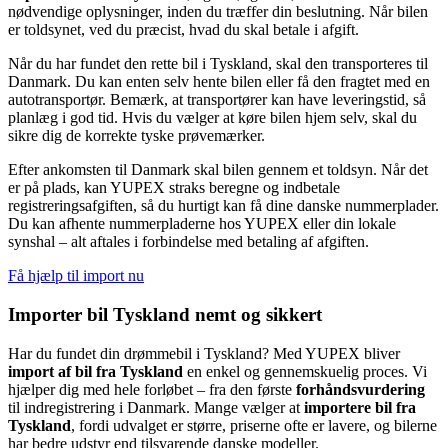
nødvendige oplysninger, inden du træffer din beslutning. Når bilen
er toldsynet, ved du præcist, hvad du skal betale i afgift.
Når du har fundet den rette bil i Tyskland, skal den transporteres til
Danmark. Du kan enten selv hente bilen eller få den fragtet med en
autotransportør. Bemærk, at transportører kan have leveringstid, så
planlæg i god tid. Hvis du vælger at køre bilen hjem selv, skal du
sikre dig de korrekte tyske prøvemærker.
Efter ankomsten til Danmark skal bilen gennem et toldsyn. Når det
er på plads, kan YUPEX straks beregne og indbetale
registreringsafgiften, så du hurtigt kan få dine danske nummerplader.
Du kan afhente nummerpladerne hos YUPEX eller din lokale
synshal – alt aftales i forbindelse med betaling af afgiften.
Få hjælp til import nu
Importer bil Tyskland nemt og sikkert
Har du fundet din drømmebil i Tyskland? Med YUPEX bliver
import af bil fra Tyskland
en enkel og gennemskuelig proces. Vi
hjælper dig med hele forløbet – fra den første
forhåndsvurdering
til indregistrering i Danmark. Mange vælger at
importere bil fra
Tyskland
, fordi udvalget er større, priserne ofte er lavere, og bilerne
har bedre udstyr end tilsvarende danske modeller.