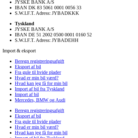
JYSKE BANK A/S
IBAN DK 83 5061 0001 0056 33
S.W.I.F.T. Adress: JYBADKKK
Tyskland
JYSKE BANK A/S
IBAN DE 51 2002 0500 0001 0160 52
S.W.I.F.T. Adress: JYBADEHH
Import & eksport
Beregn registreringsafgift
Eksport af bil
Fra gule til hvide plader
Hvad er min bil værd?
Hvad kan jeg få for min bil
Import af bil fra Tyskland
Import af bil
Mercedes, BMW og Audi
Beregn registreringsafgift
Eksport af bil
Fra gule til hvide plader
Hvad er min bil værd?
Hvad kan jeg få for min bil