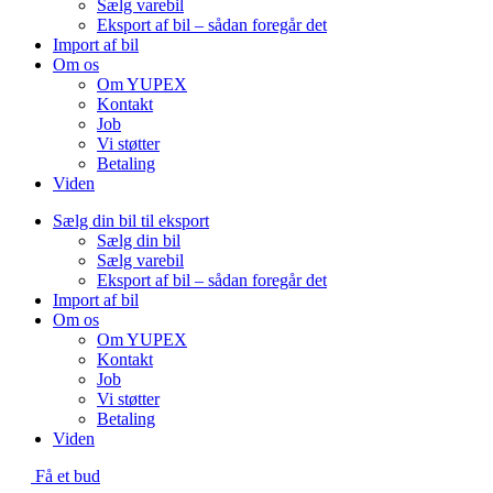
Sælg varebil
Eksport af bil – sådan foregår det
Import af bil
Om os
Om YUPEX
Kontakt
Job
Vi støtter
Betaling
Viden
Sælg din bil til eksport
Sælg din bil
Sælg varebil
Eksport af bil – sådan foregår det
Import af bil
Om os
Om YUPEX
Kontakt
Job
Vi støtter
Betaling
Viden
Få et bud