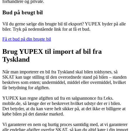
forhandlere og private.
Bud på brugt bil
Vil du gerne sælge din brugte bil til eksport? YUPEX byder på alle
biler. Tryk på nedenstående link for at få et bud.
Få et bud på din brugte bil
Brug YUPEX til import af bil fra
Tyskland
Når man importerer en bil fra Tyskland skal bilen toldsynes, så
SKAT kan tage stilling til den overordnede stand på bilen – standen
beskrives som enten; undermiddel, middel eller overmiddel, hvilket
får betydning for afgiften.
YUPEX kan regne afgiften ud fra en salgsannonce fra f.eks.
mobile.de, så længe der er beskrevet hvilket udstyr der er i bilen.
Det betyder, at du kan være helt sikker på, at det ikke er billigere at
købe bilen på det danske marked.
Vi garanterer en nem og hurtig proces samtidig med, at vi garanterer
alle endelige afgifter overfor SKAT, så kan du altid køre i din import