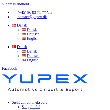
Videre til indhold
(+45) 86 93 71 ** Vis
contact@yupex.dk
Dansk
Dansk
Deutsch
English
Dansk
Dansk
Deutsch
English
Facebook
Sælg din bil til eksport
Sælg din bil