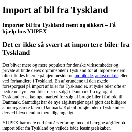
Import af bil fra Tyskland
Importer bil fra Tyskland nemt og sikkert – Få
hjælp hos YUPEX
Det er ikke så svært at importere biler fra
Tyskland
Det bliver mere og mere populært for danske virksomheder og
private at finde deres drømmebiler i Tyskland for at importere dem –
oftest findes bilerne på hjemmesiderne
mobile.de
,
autoscout.de
eller
ved forhandlere i Tyskland. En af grundene til den øgede
forespørgsel på import af biler fra Tyskland er, at tyske biler ofte er
bedre udstyret end biler der er solgt i Danmark fra ny, og at
Tyskland er et kæmpe marked for salg af brugte biler i forhold til
Danmark. Samtidigt har de nye afgiftsregler også gjort det billigere
at indregistrere bilen i Danmark. Køb af brugte biler i Tyskland er
derved blevet endnu mere tilgængeligt
YUPEX har mere end fem års erfaring, med at beregne afgifter på
import biler fra Tyskland og vejlede både leasingselskaber,