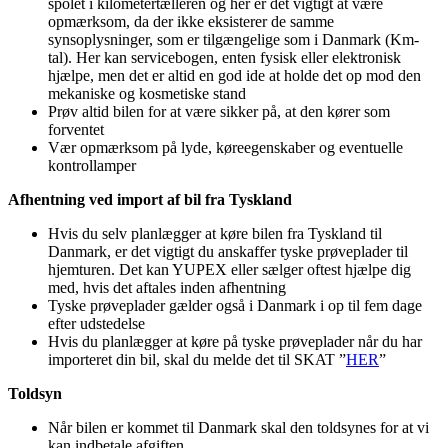
spolet i kilometertælleren og her er det vigtigt at være
opmærksom, da der ikke eksisterer de samme
synsoplysninger, som er tilgængelige som i Danmark (Km-
tal). Her kan servicebogen, enten fysisk eller elektronisk
hjælpe, men det er altid en god ide at holde det op mod den
mekaniske og kosmetiske stand
Prøv altid bilen for at være sikker på, at den kører som
forventet
Vær opmærksom på lyde, køreegenskaber og eventuelle
kontrollamper
Afhentning ved import af bil fra Tyskland
Hvis du selv planlægger at køre bilen fra Tyskland til
Danmark, er det vigtigt du anskaffer tyske prøveplader til
hjemturen. Det kan YUPEX eller sælger oftest hjælpe dig
med, hvis det aftales inden afhentning
Tyske prøveplader gælder også i Danmark i op til fem dage
efter udstedelse
Hvis du planlægger at køre på tyske prøveplader når du har
importeret din bil, skal du melde det til SKAT ”
HER
”
Toldsyn
Når bilen er kommet til Danmark skal den toldsynes for at vi
kan indbetale afgiften