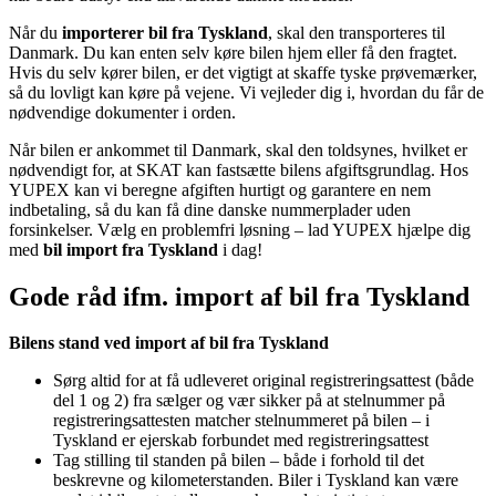
Når du
importerer bil fra Tyskland
, skal den transporteres til
Danmark. Du kan enten selv køre bilen hjem eller få den fragtet.
Hvis du selv kører bilen, er det vigtigt at skaffe tyske prøvemærker,
så du lovligt kan køre på vejene. Vi vejleder dig i, hvordan du får de
nødvendige dokumenter i orden.
Når bilen er ankommet til Danmark, skal den toldsynes, hvilket er
nødvendigt for, at SKAT kan fastsætte bilens afgiftsgrundlag. Hos
YUPEX kan vi beregne afgiften hurtigt og garantere en nem
indbetaling, så du kan få dine danske nummerplader uden
forsinkelser. Vælg en problemfri løsning – lad YUPEX hjælpe dig
med
bil import fra Tyskland
i dag!
Gode råd ifm. import af bil fra Tyskland
Bilens stand ved import af bil fra Tyskland
Sørg altid for at få udleveret original registreringsattest (både
del 1 og 2) fra sælger og vær sikker på at stelnummer på
registreringsattesten matcher stelnummeret på bilen – i
Tyskland er ejerskab forbundet med registreringsattest
Tag stilling til standen på bilen – både i forhold til det
beskrevne og kilometerstanden. Biler i Tyskland kan være