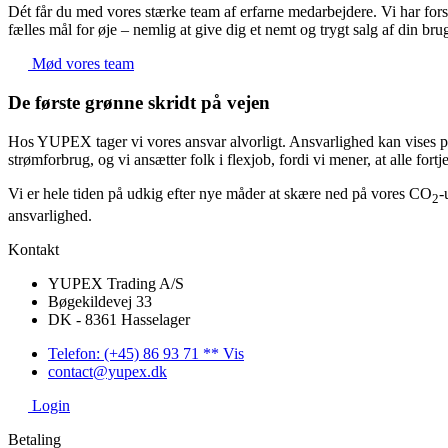
Dét får du med vores stærke team af erfarne medarbejdere. Vi har forske
fælles mål for øje – nemlig at give dig et nemt og trygt salg af din brug
Mød vores team
De første grønne skridt på vejen
Hos YUPEX tager vi vores ansvar alvorligt. Ansvarlighed kan vises på 
strømforbrug, og vi ansætter folk i flexjob, fordi vi mener, at alle fort
Vi er hele tiden på udkig efter nye måder at skære ned på vores CO
-
2
ansvarlighed.
Kontakt
YUPEX Trading A/S
Bøgekildevej 33
DK - 8361 Hasselager
Telefon: (+45) 86 93 71 ** Vis
contact@yupex.dk
Login
Betaling