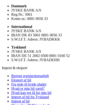
Danmark
JYSKE BANK A/S
Reg.Nr.: 5061
Konto nr.: 0001 0056 33
International
JYSKE BANK A/S
IBAN DK 83 5061 0001 0056 33
S.W.I.F.T. Adress: JYBADKKK
Tyskland
JYSKE BANK A/S
IBAN DE 51 2002 0500 0001 0160 52
S.W.I.F.T. Adress: JYBADEHH
Import & eksport
Beregn registreringsafgift
Eksport af bil
Fra gule til hvide plader
Hvad er min bil værd?
Hvad kan jeg få for min bil
Import af bil fra Tyskland
Import af bil