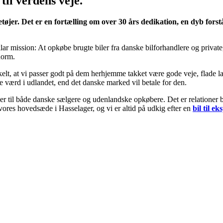
il verdens veje.
r. Det er en fortælling om over 30 års dedikation, en dyb forstå
r mission: At opkøbe brugte biler fra danske bilforhandlere og private,
norm.
enkelt, at vi passer godt på dem herhjemme takket være gode veje, flade 
e værd i udlandet, end det danske marked vil betale for den.
 til både danske sælgere og udenlandske opkøbere. Det er relationer base
 vores hovedsæde i Hasselager, og vi er altid på udkig efter en
bil til ek