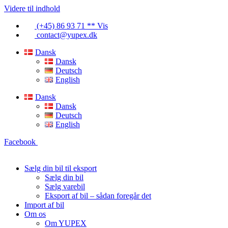
Videre til indhold
(+45) 86 93 71 ** Vis
contact@yupex.dk
Dansk
Dansk
Deutsch
English
Dansk
Dansk
Deutsch
English
Facebook
Sælg din bil til eksport
Sælg din bil
Sælg varebil
Eksport af bil – sådan foregår det
Import af bil
Om os
Om YUPEX