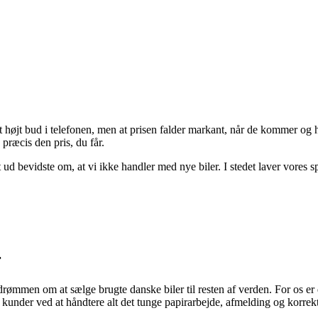
 højt bud i telefonen, men at prisen falder markant, når de kommer og h
å præcis den pris, du får.
 ud bevidste om, at vi ikke handler med nye biler. I stedet laver vores 
r
drømmen om at sælge brugte danske biler til resten af verden. For os e
es kunder ved at håndtere alt det tunge papirarbejde, afmelding og korre