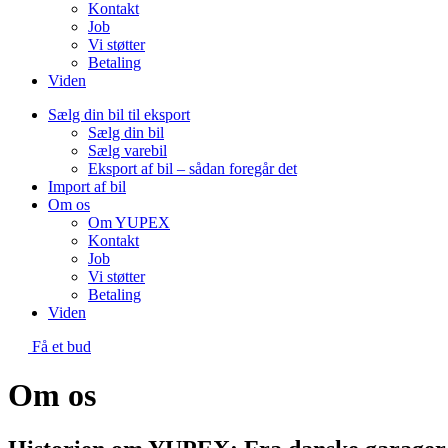
Kontakt
Job
Vi støtter
Betaling
Viden
Sælg din bil til eksport
Sælg din bil
Sælg varebil
Eksport af bil – sådan foregår det
Import af bil
Om os
Om YUPEX
Kontakt
Job
Vi støtter
Betaling
Viden
Få et bud
Om os