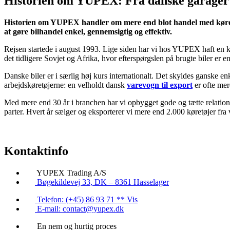
Historien om YUPEX: Fra danske garager t
Historien om YUPEX handler om mere end blot handel med køretøje
at gøre bilhandel enkel, gennemsigtig og effektiv.
Rejsen startede i august 1993. Lige siden har vi hos YUPEX haft en kla
det tidligere Sovjet og Afrika, hvor efterspørgslen på brugte biler er e
Danske biler er i særlig høj kurs internationalt. Det skyldes ganske 
arbejdskøretøjerne: en velholdt dansk
varevogn til export
er ofte mer
Med mere end 30 år i branchen har vi opbygget gode og tætte relationer
parter. Hvert år sælger og eksporterer vi mere end 2.000 køretøjer fra
Kontaktinfo
YUPEX Trading A/S
Bøgekildevej 33, DK – 8361 Hasselager
Telefon: (+45) 86 93 71 ** Vis
E-mail: contact@yupex.dk
En nem og hurtig proces​