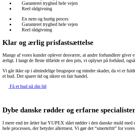
Garanteret tryghed hele vejen​
Reel rådgivning ​
En nem og hurtig proces​
Garanteret tryghed hele vejen​
Reel rådgivning ​
Klar og ærlig prisfastsættelse
Mange af vores kunder oplever desværre, at andre forhandlere giver et
ærligt. I langt de fleste tilfælde er den pris, vi oplyser på forhånd, ogs
Vi går ikke op i almindelige brugsspor og mindre skader, da vi er fuldt
et bud. Det sparer tid og sikrer en fair handel.
Få et bud på din bil
Dybe danske rødder og erfarne specialiste
I mere end tre årtier har YUPEX slået rødder i den danske muld med 
hele processen, der betyder allermest. Vi gør det “smertefrit” for vor