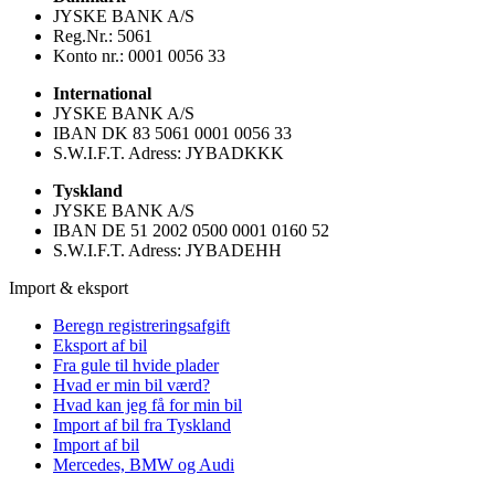
JYSKE BANK A/S
Reg.Nr.: 5061
Konto nr.: 0001 0056 33
International
JYSKE BANK A/S
IBAN DK 83 5061 0001 0056 33
S.W.I.F.T. Adress: JYBADKKK
Tyskland
JYSKE BANK A/S
IBAN DE 51 2002 0500 0001 0160 52
S.W.I.F.T. Adress: JYBADEHH
Import & eksport
Beregn registreringsafgift
Eksport af bil
Fra gule til hvide plader
Hvad er min bil værd?
Hvad kan jeg få for min bil
Import af bil fra Tyskland
Import af bil
Mercedes, BMW og Audi