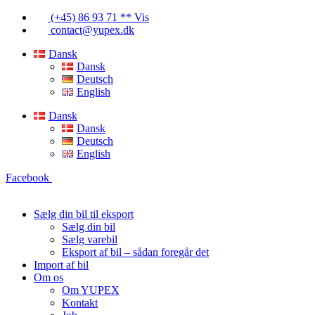
Videre
(+45) 86 93 71 ** Vis
til
contact@yupex.dk
indhold
Dansk
Dansk
Deutsch
English
Dansk
Dansk
Deutsch
English
Facebook
Sælg din bil til eksport
Sælg din bil
Sælg varebil
Eksport af bil – sådan foregår det
Import af bil
Om os
Om YUPEX
Kontakt