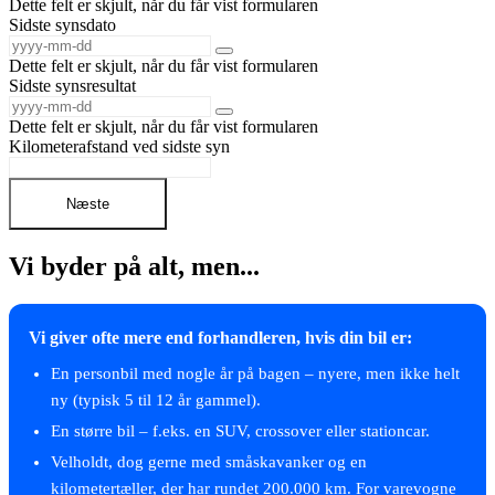
Dette felt er skjult, når du får vist formularen
Sidste synsdato
Dette felt er skjult, når du får vist formularen
Sidste synsresultat
Dette felt er skjult, når du får vist formularen
Kilometerafstand ved sidste syn
Næste
Vi byder på alt, men...
Vi giver ofte mere end forhandleren, hvis din bil er:
En personbil med nogle år på bagen – nyere, men ikke helt
ny (typisk 5 til 12 år gammel).
En større bil – f.eks. en SUV, crossover eller stationcar.
Velholdt, dog gerne med småskavanker og en
kilometertæller, der har rundet 200.000 km. For varevogne