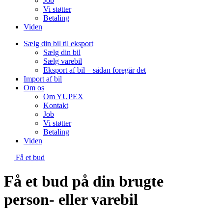
Job
Vi støtter
Betaling
Viden
Sælg din bil til eksport
Sælg din bil
Sælg varebil
Eksport af bil – sådan foregår det
Import af bil
Om os
Om YUPEX
Kontakt
Job
Vi støtter
Betaling
Viden
Få et bud
Få et bud på din brugte
person- eller varebil