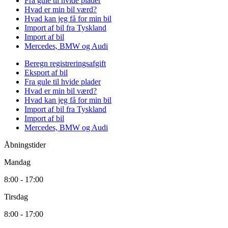
Fra gule til hvide plader
Hvad er min bil værd?
Hvad kan jeg få for min bil
Import af bil fra Tyskland
Import af bil
Mercedes, BMW og Audi
Beregn registreringsafgift
Eksport af bil
Fra gule til hvide plader
Hvad er min bil værd?
Hvad kan jeg få for min bil
Import af bil fra Tyskland
Import af bil
Mercedes, BMW og Audi
Åbningstider
Mandag
8:00 - 17:00
Tirsdag
8:00 - 17:00