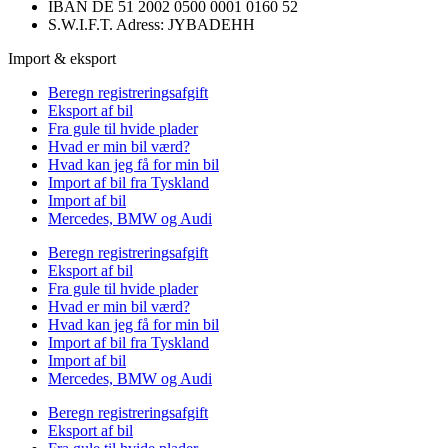
IBAN DE 51 2002 0500 0001 0160 52
S.W.I.F.T. Adress: JYBADEHH
Import & eksport
Beregn registreringsafgift
Eksport af bil
Fra gule til hvide plader
Hvad er min bil værd?
Hvad kan jeg få for min bil
Import af bil fra Tyskland
Import af bil
Mercedes, BMW og Audi
Beregn registreringsafgift
Eksport af bil
Fra gule til hvide plader
Hvad er min bil værd?
Hvad kan jeg få for min bil
Import af bil fra Tyskland
Import af bil
Mercedes, BMW og Audi
Beregn registreringsafgift
Eksport af bil