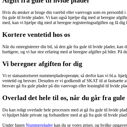
Afgift fra gule til hvide plader
Hvis du ønsker at bruge din varebil eller varevogn som en personbil i 
fra gule til hvide plader. Vi kan også hjælpe dig med at beregne afgifte
med, kan vi hjælpe dig med at beregne registreringsafgiften og få dig
Kortere ventetid hos os
Når du omregistrerer din bil, så den går fra gule til hvide plader, kan 
hurtigere, og vi har stor erfaring med at beregne afgifter på biler. På 
Vi beregner afgiften for dig
Vi er statsautoriseret nummerpladeoperatør, så derfor kan vi bl.a. hjælp
ventetid og besvær. Desuden er vi godkendt af SKAT til at fastsætte af
besvær gå fra gule plader på din varevogn eller leasingbil til hvide pla
Overlad det hele til os, når du går fra gule 
Du kan roligt overlade hele processen med at gå fra gule til hvide pla
vi hjulpet både private og forhandlere med at gå fra gule til hvide pla
Under fanen
Nummerplader
kan du se vores priser, og hvilke opgaver