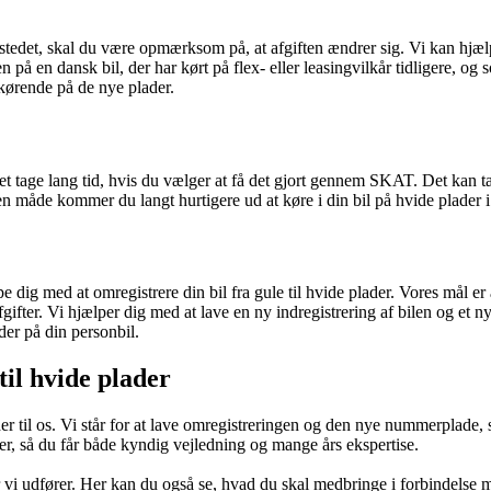
stedet, skal du være opmærksom på, at afgiften ændrer sig. Vi kan hjælp
n på en dansk bil, der har kørt på flex- eller leasingvilkår tidligere, og
 kørende på de nye plader.
det tage lang tid, hvis du vælger at få det gjort gennem SKAT. Det kan tag
den måde kommer du langt hurtigere ud at køre i din bil på hvide plader i 
e dig med at omregistrere din bil fra gule til hvide plader. Vores mål er
gifter. Vi hjælper dig med at lave en ny indregistrering af bilen og et
der på din personbil.
til hvide plader
der til os. Vi står for at lave omregistreringen og den nye nummerplade,
der, så du får både kyndig vejledning og mange års ekspertise.
 vi udfører. Her kan du også se, hvad du skal medbringe i forbindelse me