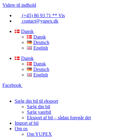
Videre til indhold
(+45) 86 93 71 ** Vis
contact@yupex.dk
Dansk
Dansk
Deutsch
English
Dansk
Dansk
Deutsch
English
Facebook
Sælg din bil til eksport
Sælg din bil
Sælg varebil
Eksport af bil – sådan foregår det
Import af bil
Om os
Om YUPEX