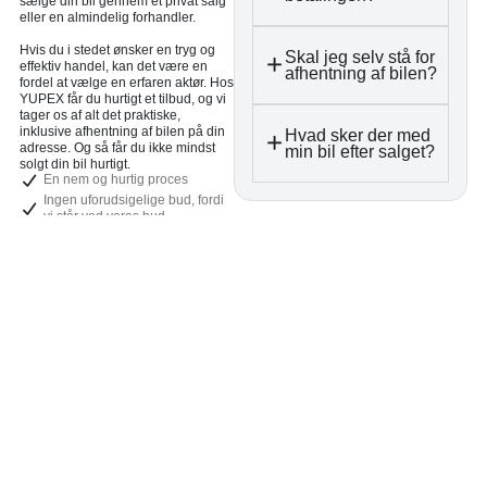
sælge din bil gennem et privat salg
eller en almindelig forhandler.
Hvis du i stedet ønsker en tryg og
Skal jeg selv stå for
effektiv handel, kan det være en
afhentning af bilen?
fordel at vælge en erfaren aktør. Hos
YUPEX får du hurtigt et tilbud, og vi
tager os af alt det praktiske,
inklusive afhentning af bilen på din
Hvad sker der med
adresse. Og så får du ikke mindst
min bil efter salget?
solgt din bil hurtigt.
En nem og hurtig proces
Ingen uforudsigelige bud, fordi
vi står ved vores bud
Garanteret tryghed hele vejen
Reel rådgivning med en
gennemsigtig proces
Få et bud på din bil