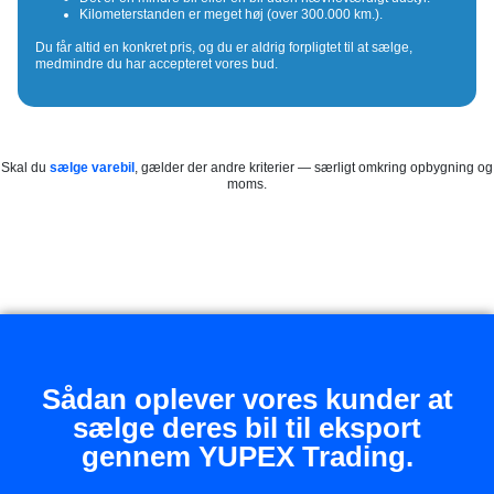
Kilometerstanden er meget høj (over 300.000 km.).
Du får altid en konkret pris, og du er aldrig forpligtet til at sælge,
medmindre du har accepteret vores bud.
Skal du
sælge varebil
, gælder der andre kriterier — særligt omkring opbygning og
moms.
Sådan oplever vores kunder at
sælge deres bil til eksport
gennem YUPEX Trading.