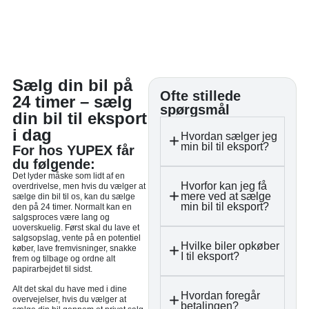
Sælg din bil på
Ofte stillede
24 timer – sælg
spørgsmål
din bil til eksport
i dag
Hvordan sælger jeg
min bil til eksport?
For hos YUPEX får
du følgende:
Det lyder måske som lidt af en
Hvorfor kan jeg få
overdrivelse, men hvis du vælger at
mere ved at sælge
sælge din bil til os, kan du sælge
min bil til eksport?
den på 24 timer. Normalt kan en
salgsproces være lang og
uoverskuelig. Først skal du lave et
salgsopslag, vente på en potentiel
Hvilke biler opkøber
køber, lave fremvisninger, snakke
I til eksport?
frem og tilbage og ordne alt
papirarbejdet til sidst.
Alt det skal du have med i dine
Hvordan foregår
overvejelser, hvis du vælger at
betalingen?