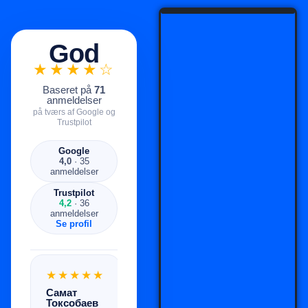
God
★★★★☆
Baseret på
71
anmeldelser
på tværs af Google og
Trustpilot
Google
4,0
· 35
anmeldelser
Trustpilot
4,2
· 36
anmeldelser
Se profil
★★★★★
★★★★★
★★★★★
Самат
savu
MB
Токсобаев
Ervirena