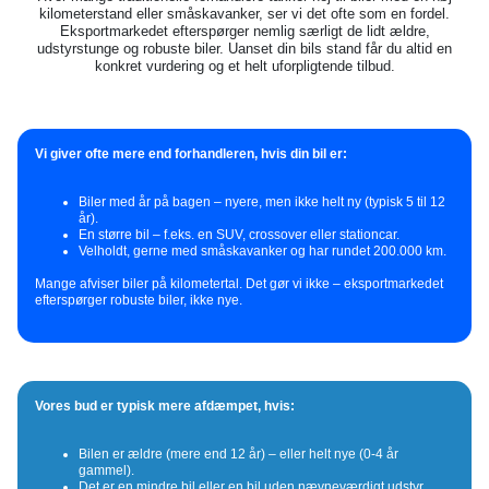
kilometerstand eller småskavanker, ser vi det ofte som en fordel.
Eksportmarkedet efterspørger nemlig særligt de lidt ældre,
udstyrstunge og robuste biler. Uanset din bils stand får du altid en
konkret vurdering og et helt uforpligtende tilbud.
Vi giver ofte mere end forhandleren, hvis din bil er:
Biler med år på bagen – nyere, men ikke helt ny (typisk 5 til 12
år).
En større bil – f.eks. en SUV, crossover eller stationcar.
Velholdt, gerne med småskavanker og har rundet 200.000 km.
Mange afviser biler på kilometertal. Det gør vi ikke – eksportmarkedet
efterspørger robuste biler, ikke nye.
Vores bud er typisk mere afdæmpet, hvis:
Bilen er ældre (mere end 12 år) – eller helt nye (0-4 år
gammel).
Det er en mindre bil eller en bil uden nævneværdigt udstyr.