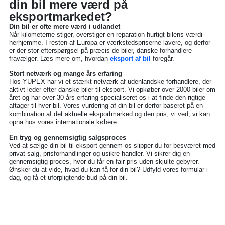
din bil mere værd på
eksportmarkedet?
Din bil er ofte mere værd i udlandet
Når kilometerne stiger, overstiger en reparation hurtigt bilens værdi
herhjemme. I resten af Europa er værkstedspriserne lavere, og derfor
er der stor efterspørgsel på præcis de biler, danske forhandlere
fravælger. Læs mere om, hvordan
eksport af bil
foregår.
Stort netværk og mange års erfaring
Hos YUPEX har vi et stærkt netværk af udenlandske forhandlere, der
aktivt leder efter danske biler til eksport. Vi opkøber over 2000 biler om
året og har over 30 års erfaring specialiseret os i at finde den rigtige
aftager til hver bil. Vores vurdering af din bil er derfor baseret på en
kombination af det aktuelle eksportmarked og den pris, vi ved, vi kan
opnå hos vores internationale købere.
En tryg og gennemsigtig salgsproces
Ved at sælge din bil til eksport gennem os slipper du for besværet med
privat salg, prisforhandlinger og usikre handler. Vi sikrer dig en
gennemsigtig proces, hvor du får en fair pris uden skjulte gebyrer.
Ønsker du at vide, hvad du kan få for din bil? Udfyld vores formular i
dag, og få et uforpligtende bud på din bil.