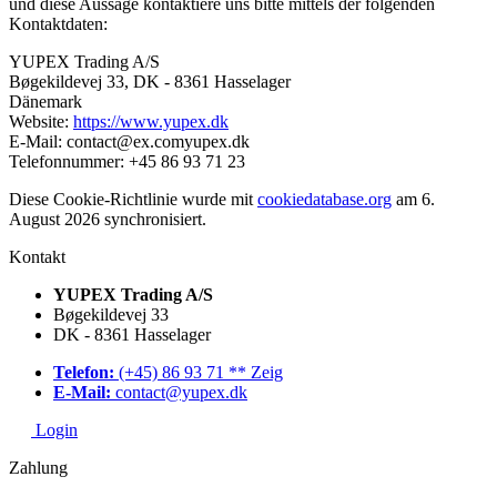
und diese Aussage kontaktiere uns bitte mittels der folgenden
Kontaktdaten:
YUPEX Trading A/S
Bøgekildevej 33, DK - 8361 Hasselager
Dänemark
Website:
https://www.yupex.dk
E-Mail:
contact@
ex.com
yupex.dk
Telefonnummer: +45 86 93 71 23
Diese Cookie-Richtlinie wurde mit
cookiedatabase.org
am 6.
August 2026 synchronisiert.
Kontakt
YUPEX Trading A/S
Bøgekildevej 33
DK - 8361 Hasselager
Telefon:
(+45) 86 93 71 ** Zeig
E-Mail:
contact@yupex.dk
Login
Zahlung