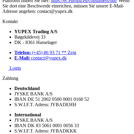
Plattform finden Sie hier:
https://ec.europa.eu/consumers/odr/
Wenn
Sie dort eine Beschwerde einreichen, müssen Sie unsere E-Mail-
Adresse angeben: contact@yupex.dk
Kontakt
YUPEX Trading A/S
Bøgekildevej 33
DK - 8361 Hasselager
Telefon:
(+45) 86 93 71 ** Zeig
E-Mail:
contact@yupex.dk
Login
Zahlung
Deutschland
JYSKE BANK A/S
IBAN DE 51 2002 0500 0001 0160 52
S.W.I.F.T. Adress: JYBADEHH
International
JYSKE BANK A/S
IBAN DK 83 5061 0001 0056 33
S.W.I.F.T. Adress: JYBADKKK